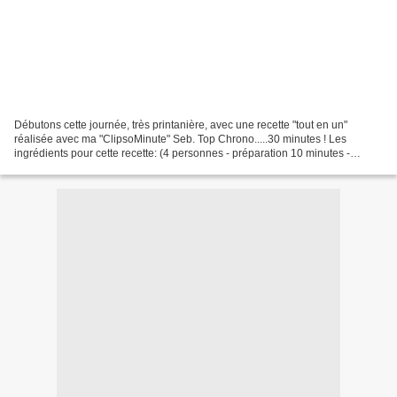
Débutons cette journée, très printanière, avec une recette "tout en un"
réalisée avec ma "ClipsoMinute" Seb. Top Chrono.....30 minutes ! Les
ingrédients pour cette recette: (4 personnes - préparation 10 minutes -
cuisson 20 minutes) -1 filet mignon de...