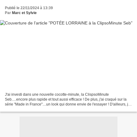
Publié le 22/11/2024 à 13:39
Par
Marc et Sylvie
J'ai investi dans une nouvelle cocotte-minute, la ClispsoMinute
Seb.....encore plus rapide et tout aussi efficace ! De plus, j'ai craqué sur la
série "Made in France"....un look qui donne envie de l'essayer ! D'ailleurs, je
n'ai pas tardé à prévoir une...