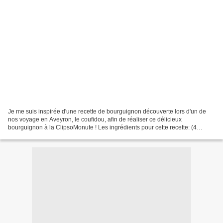
Je me suis inspirée d'une recette de bourguignon découverte lors d'un de
nos voyage en Aveyron, le coufidou, afin de réaliser ce délicieux
bourguignon à la ClipsoMonute ! Les ingrédients pour cette recette: (4
personnes - préparation 20 minutes - cuisson...