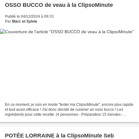
OSSO BUCCO de veau à la ClipsoMinute
Publié le 04/12/2024 à 09:31
Par
Marc et Sylvie
En ce moment, je suis en mode "tester ma ClipsoMinute", encore plus rapide
et tout aussi efficace ! J'ai donc décidé de cuisiner un osso bucco ! Les
ingrédients pour cette recette: (4 personnes - Préparation 15 minutes -
cuisson 20 minutes) -4 jarrets...
POTÉE LORRAINE à la ClipsoMinute Seb