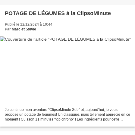
POTAGE DE LÉGUMES à la ClipsoMinute
Publié le 12/12/2024 à 10:44
Par
Marc et Sylvie
Je continue mon aventure "ClipsoMinute Seb" et, aujourd'hui, je vous
propose un potage de légumes! Un classique, mais tellement apprécié en ce
moment ! Cuisson 11 minutes "top chrono" ! Les ingrédients pour cette
recette: (4 personnes - préparation 20...