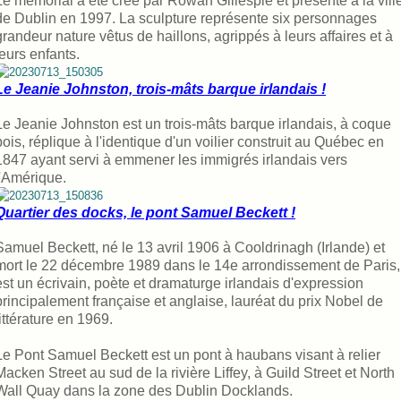
Le mémorial a été créé par Rowan Gillespie et présenté à la vill
de Dublin en 1997. La sculpture représente six personnages
grandeur nature vêtus de haillons, agrippés à leurs affaires et à
leurs enfants.
Le Jeanie Johnston, trois-mâts barque irlandais !
Le Jeanie Johnston est un trois-mâts barque irlandais, à coque
bois, réplique à l'identique d'un voilier construit au Québec en
1847 ayant servi à emmener les immigrés irlandais vers
l'Amérique.
Quartier des docks, le pont Samuel Beckett !
Samuel Beckett, né le 13 avril 1906 à Cooldrinagh (Irlande) et
mort le 22 décembre 1989 dans le 14e arrondissement de Paris,
est un écrivain, poète et dramaturge irlandais d'expression
principalement française et anglaise, lauréat du prix Nobel de
littérature en 1969.
Le Pont Samuel Beckett est un pont à haubans visant à relier
Macken Street au sud de la rivière Liffey, à Guild Street et North
Wall Quay dans la zone des Dublin Docklands.