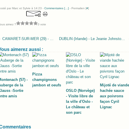
osté par Marc et Sylvie à 14:23 -
Commentaires [
…
]
- Permalien [
#
]
ous aimez ?
0 vote
CAMARET-SUR-MER (29) - Restaurant Le Thalassa
DUBLIN (Irlande) - Le Jeanie Johnston, c'est un fameux trois-mâts
Vous aimerez aussi :
Pizza
Montenach (57) -
champignons
Auberge de la
jambon et oeufs
Mijoté de viand
Klauss -Sortie
OSLO (Norvège)
hachée sauce
entre amis
- Visite libre de
aux poivrons
la ville d'Oslo -
façon Cyril
Le château et
Lignac
son parc
Commentaires