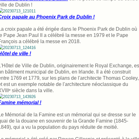
ville de Dublin !
Croix papale au Phoenix Park de Dublin !
La croix papale a été érigée dans le Phoenix Park de Dublin où
le Pape Jean Paul II a célébré la messe en 1979 et le Pape
François a célébré la messe en 2018.
Hôtel de ville !
L'Hôtel de Ville de Dublin, originairement le Royal Exchange, es
un bâtiment municipal de Dublin, en Irlande. Il a été construit
entre 1769 et 1779, sur les plans de l'architecte Thomas Cooley,
et est un exemple notable de l'architecture néoclassique du
XVIIIᵉ siècle dans la ville.
Famine mémorial !
Le Mémorial de la Famine est un mémorial qui se dresse sur le
quai de la douane en souvenir de la Grande Famine (1845-
1849), qui a vu la population du pays réduite de moitié.