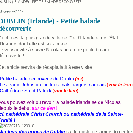
DUBLIN (IRLANDE) - PETITE BALADE DÉCOUVERTE
8 janvier 2024
DUBLIN (Irlande) - Petite balade
découverte
Dublin est la plus grande ville de l'île d'Irlande et de l'État
d'Irlande, dont elle est la capitale.
Je vous invite à suivre Nicolas pour une petite balade
découverte !
Cet article servira de récapitulatif à ette visite :
-Petite balade découverte de Dublin
(ici
)
-Le Jeanie Johnston, un trois-mâts barque irlandais
(
voir le lien
)
-Cathédrale Saint-Patrick
(
voir le lien
)
Vous pouvez voir ou revoir la balade irlandaise de Nicolas
depuis le début
sur ce lien
!
Ici, cathédrale Christ Church ou cathédrale de la Sainte-
Trinité !
Manteau des armes de Dublin
sur le poste de lampe du centre