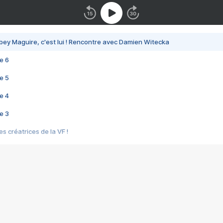
bey Maguire, c'est lui ! Rencontre avec Damien Witecka
e 6
e 5
e 4
e 3
s créatrices de la VF !
e 2
e 1
e Mektoub My Love arrive enfin ! Rencontre avec Shaïn Boumedine et Sal
i : après Toni en famille
elle réalise le bouleversant Dites lui que je l'aime