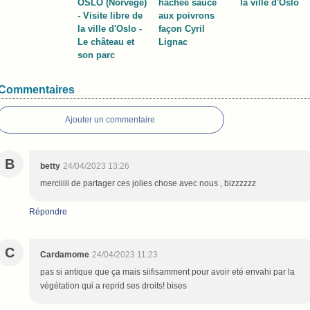
OSLO (Norvège)
hachée sauce
la ville d'Oslo
- Visite libre de
aux poivrons
la ville d'Oslo -
façon Cyril
Le château et
Lignac
son parc
Commentaires
Ajouter un commentaire
B
betty
24/04/2023 13:26
merciiiii de partager ces jolies chose avec nous , bizzzzzz
Répondre
C
Cardamome
24/04/2023 11:23
pas si antique que ça mais siifisamment pour avoir eté envahi par la
végétation qui a reprid ses droits! bises