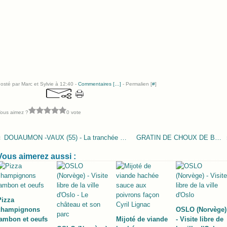
osté par Marc et Sylvie à 12:40 -
Commentaires [
…
]
- Permalien [
#
]
ous aimez ?
0 vote
DOUAUMON -VAUX (55) - La tranchée des baïonnettes
GRATIN DE CHOUX DE BRUXELLES
Vous aimerez aussi :
Pizza
champignons
OSLO (Norvège)
jambon et oeufs
Mijoté de viande
- Visite libre de