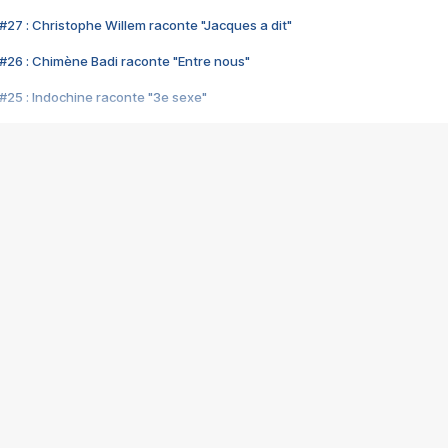
#27 : Christophe Willem raconte "Jacques a dit"
#26 : Chimène Badi raconte "Entre nous"
#25 : Indochine raconte "3e sexe"
#24 : Zaho raconte "C'est chelou"
#23 : Patrick Bruel raconte "Au café des délices"
#22 : Kyo raconte "Le chemin"
#21 : Nolwenn Leroy raconte "Cassé"
#20 : Patrick Hernandez raconte "Born to be alive"
#19 : Lorie raconte "Près de moi"
#18 : Michael Jones raconte "A nos actes manqués" (avec Jean-Jacque
#17 : Khaled raconte "Aïcha"
#16 : Corneille raconte "Parce qu'on vient de loin"