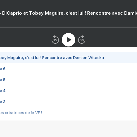
 DiCaprio et Tobey Maguire, c'est lui ! Rencontre avec Dam
bey Maguire, c'est lui ! Rencontre avec Damien Witecka
e 6
e 5
e 4
e 3
s créatrices de la VF !
e 2
e 1