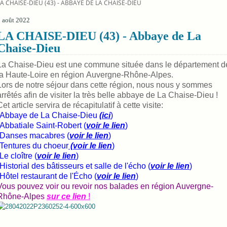
LA CHAISE-DIEU (43) - ABBAYE DE LA CHAISE-DIEU
 août 2022
LA CHAISE-DIEU (43) - Abbaye de La
Chaise-Dieu
La Chaise-Dieu est une commune située dans le département d
la Haute-Loire en région Auvergne-Rhône-Alpes.
Lors de notre séjour dans cette région, nous nous y sommes
arrêtés afin de visiter la très belle abbaye de La Chaise-Dieu !
Cet article servira de récapitulatif à cette visite:
-Abbaye de La Chaise-Dieu
(ici
)
-Abbatiale Saint-Robert (
voir le lien
)
-Danses macabres (
voir le lien
)
-Tentures du choeur
(voir le lien
)
-Le cloître (
voir le lien
)
-Historial des bâtisseurs et salle de l'écho (
voir le lien
)
-Hôtel restaurant de l'Écho (
voir le lien
)
Vous pouvez voir ou revoir nos balades en région Auvergne-
Rhône-Alpes
sur ce lien
!