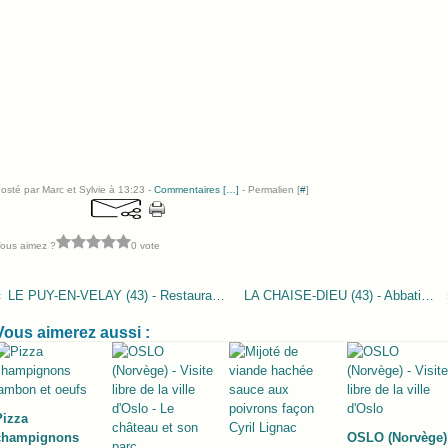
osté par Marc et Sylvie à 13:23 -
Commentaires [
…
]
- Permalien [
#
]
ous aimez ?
0 vote
LE PUY-EN-VELAY (43) - Restaurant Le Chamarlenc
LA CHAISE-DIEU (43) - Abbatiale Saint-Robert
Vous aimerez aussi :
Pizza
champignons
OSLO (Norvège)