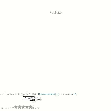
Publicité
osté par Marc et Sylvie à 13:14 -
Commentaires [
…
]
- Permalien [
#
]
ous aimez ?
0 vote