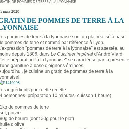
GRATIN DE POMMES DE TERRE À LA LYONNAISE
25 mars 2020
GRATIN DE POMMES DE TERRE À LA
LYONNAISE
Les pommes de terre à la lyonnaise sont un plat réalisé à base
de pommes de terre et nommé par référence à Lyon.
L'expression "pommes de terre à la lyonnaise" est attestée, au
moins depuis 1806, dans
Le Cuisinier impérial
d’André Viard.
Cette préparation "à la lyonnaise" se caractérise par la présenc
d'une garniture à base d'oignons émincés.
Aujourd'hui, je cuisine un gratin de pommes de terre à la
lyonnaise!
Les ingrédients pour cette recette:
(4 personnes- préparation 10 minutes- cuisson 1 heure)
-1kg de pommes de terre
-sel, poivre
-80g de beurre (dont 30g pour le plat)
-huile d'olive