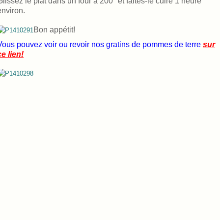
Glissez le plat dans un four à 200° et faites-le cuire 1 heure
environ.
Bon appétit!
Vous pouvez voir ou revoir nos gratins de pommes de terre
sur
ce lien!