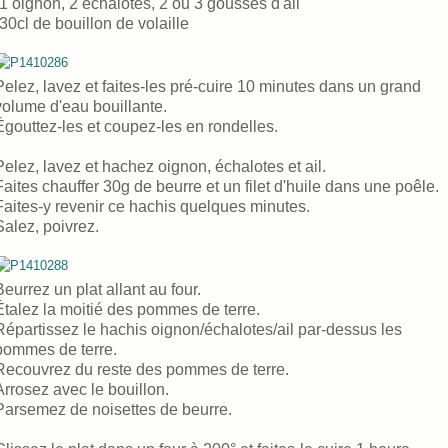
-1 oignon, 2 échalotes, 2 ou 3 gousses d'ail
-30cl de bouillon de volaille
Pelez, lavez et faites-les pré-cuire 10 minutes dans un grand
volume d'eau bouillante.
Égouttez-les et coupez-les en rondelles.
Pelez, lavez et hachez oignon, échalotes et ail.
Faites chauffer 30g de beurre et un filet d'huile dans une poêle.
Faites-y revenir ce hachis quelques minutes.
Salez, poivrez.
Beurrez un plat allant au four.
Étalez la moitié des pommes de terre.
Répartissez le hachis oignon/échalotes/ail par-dessus les
pommes de terre.
Recouvrez du reste des pommes de terre.
Arrosez avec le bouillon.
Parsemez de noisettes de beurre.