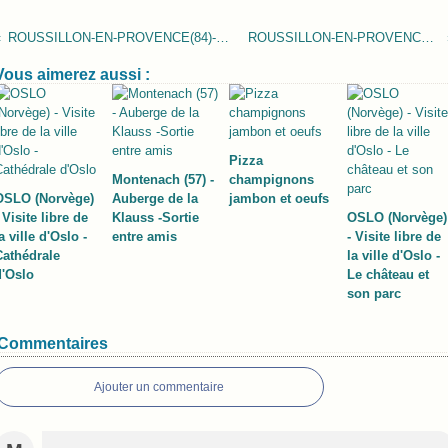
ROUSSILLON-EN-PROVENCE(84)-Village posé face au Luberon
ROUSSILLON-EN-PROVENCE(84)-Église Saint-Michel
Vous aimerez aussi :
Pizza
Montenach (57) -
champignons
OSLO (Norvège)
Auberge de la
jambon et oeufs
 Visite libre de
Klauss -Sortie
OSLO (Norvège)
a ville d'Oslo -
entre amis
- Visite libre de
Cathédrale
la ville d'Oslo -
d'Oslo
Le château et
son parc
Commentaires
Ajouter un commentaire