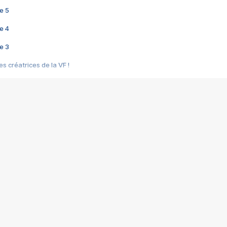
e 5
e 4
e 3
s créatrices de la VF !
e 2
e 1
e Mektoub My Love arrive enfin ! Rencontre avec Shaïn Boumedine et Sal
i : après Toni en famille
elle réalise le bouleversant Dites lui que je l'aime
ais ! Rencontre autour de Vie privée de Rebecca Zlotowski
 de Marguerite, Grave... Rencontre avec Ella Rumpf
 Les Rêveurs, un film intime sur la santé mentale