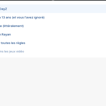
 DayZ
 a 13 ans (et vous l'avez ignoré)
e (littéralement)
im Rayan
 toutes les règles
s les jeux vidéo
us choquant de Rockstar ? - Le scandale BULLY
e plus moche de Steam
du RÊVE tourne au CAUCHEMAR
pendant 8 heures
it… à tort
umiliés par un jeu vidéo