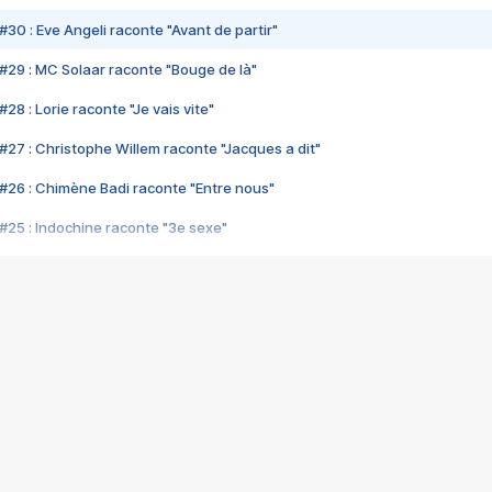
#30 : Eve Angeli raconte "Avant de partir"
#29 : MC Solaar raconte "Bouge de là"
28 : Lorie raconte "Je vais vite"
#27 : Christophe Willem raconte "Jacques a dit"
#26 : Chimène Badi raconte "Entre nous"
#25 : Indochine raconte "3e sexe"
#24 : Zaho raconte "C'est chelou"
#23 : Patrick Bruel raconte "Au café des délices"
#22 : Kyo raconte "Le chemin"
#21 : Nolwenn Leroy raconte "Cassé"
#20 : Patrick Hernandez raconte "Born to be alive"
#19 : Lorie raconte "Près de moi"