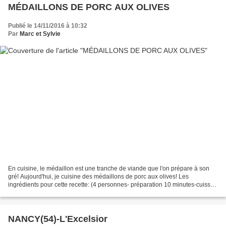
MÉDAILLONS DE PORC AUX OLIVES
Publié le 14/11/2016 à 10:32
Par
Marc et Sylvie
En cuisine, le médaillon est une tranche de viande que l'on prépare à son
gré! Aujourd'hui, je cuisine des médaillons de porc aux olives! Les
ingrédients pour cette recette: (4 personnes- préparation 10 minutes-cuisson
30 minutes-attente 3 heures) Préparation...
NANCY(54)-L'Excelsior