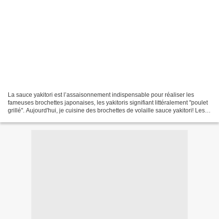
La sauce yakitori est l’assaisonnement indispensable pour réaliser les
fameuses brochettes japonaises, les yakitoris signifiant littéralement "poulet
grillé". Aujourd'hui, je cuisine des brochettes de volaille sauce yakitori! Les
ingrédients pour cette...