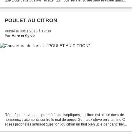
que toute carte postale 'recette" qui nous sera envoyée sera réalisée dans
notre cuisine! Vous pouvez...
POULET AU CITRON
Publié le 08/11/2016 à 19:39
Par
Marc et Sylvie
Réputé pour avoir des propriétés antiseptiques, le citron est utilisé dans de
nombreux traitements contre le mal de gorge. Son taux élevé en vitamine C
et ses propriétés antiseptiques font du citron un fruit bien utile pendant l'hiver
pour faire face...