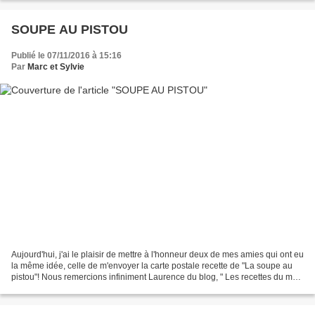
SOUPE AU PISTOU
Publié le 07/11/2016 à 15:16
Par
Marc et Sylvie
Aujourd'hui, j'ai le plaisir de mettre à l'honneur deux de mes amies qui ont eu
la même idée, celle de m'envoyer la carte postale recette de "La soupe au
pistou"! Nous remercions infiniment Laurence du blog, " Les recettes du mas
du loup " et Coco du...