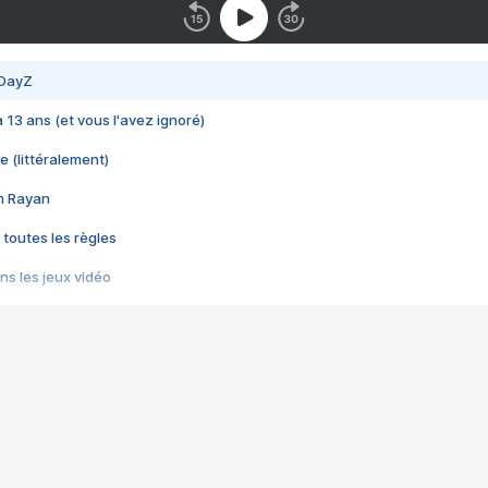
 DayZ
 a 13 ans (et vous l'avez ignoré)
e (littéralement)
im Rayan
 toutes les règles
s les jeux vidéo
us choquant de Rockstar ? - Le scandale BULLY
e plus moche de Steam
du RÊVE tourne au CAUCHEMAR
pendant 8 heures
it… à tort