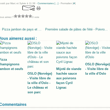
osté par Marc et Sylvie à 11:38 -
Commentaires [
…
]
- Permalien [
#
]
ous aimez ?
0 vote
Pizza jambon de pays et deux fromages
Première salade de pâtes de l'été - Poivrons, tomates et surimi
Vous aimerez aussi :
Pizza
champignons
OSLO (Norvège)
jambon et oeufs
Mijoté de viande
- Visite libre de
OSLO (Norvège)
hachée sauce
la ville d'Oslo
- Visite libre de
aux poivrons
la ville d'Oslo -
façon Cyril
Le château et
Lignac
son parc
Commentaires