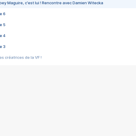
bey Maguire, c'est lui ! Rencontre avec Damien Witecka
e 6
e 5
e 4
e 3
s créatrices de la VF !
e 2
e 1
e Mektoub My Love arrive enfin ! Rencontre avec Shaïn Boumedine et Sal
i : après Toni en famille
elle réalise le bouleversant Dites lui que je l'aime
ais ! Rencontre autour de Vie privée de Rebecca Zlotowski
 de Marguerite, Grave... Rencontre avec Ella Rumpf