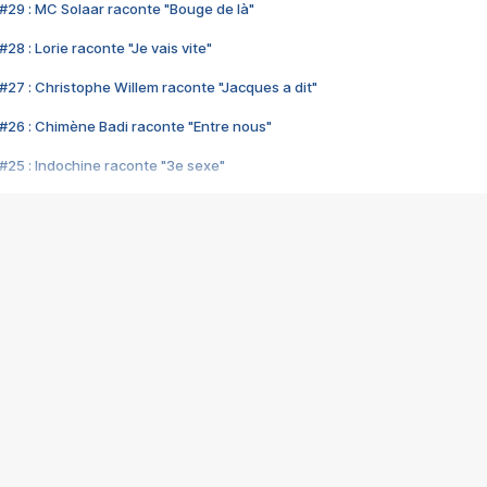
#29 : MC Solaar raconte "Bouge de là"
28 : Lorie raconte "Je vais vite"
#27 : Christophe Willem raconte "Jacques a dit"
#26 : Chimène Badi raconte "Entre nous"
#25 : Indochine raconte "3e sexe"
#24 : Zaho raconte "C'est chelou"
#23 : Patrick Bruel raconte "Au café des délices"
#22 : Kyo raconte "Le chemin"
#21 : Nolwenn Leroy raconte "Cassé"
#20 : Patrick Hernandez raconte "Born to be alive"
#19 : Lorie raconte "Près de moi"
#18 : Michael Jones raconte "A nos actes manqués" (avec Jean-Jacque
#17 : Khaled raconte "Aïcha"